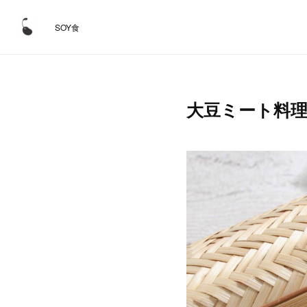
SOY食
大豆ミート料