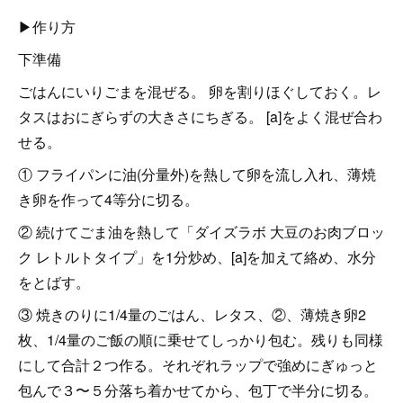
▶作り方
下準備
ごはんにいりごまを混ぜる。 卵を割りほぐしておく。レ
タスはおにぎらずの大きさにちぎる。 [a]をよく混ぜ合わ
せる。
① フライパンに油(分量外)を熱して卵を流し入れ、薄焼
き卵を作って4等分に切る。
② 続けてごま油を熱して「ダイズラボ 大豆のお肉ブロッ
ク レトルトタイプ」を1分炒め、[a]を加えて絡め、水分
をとばす。
③ 焼きのりに1/4量のごはん、レタス、②、薄焼き卵2
枚、1/4量のご飯の順に乗せてしっかり包む。残りも同様
にして合計２つ作る。それぞれラップで強めにぎゅっと
包んで３〜５分落ち着かせてから、包丁で半分に切る。